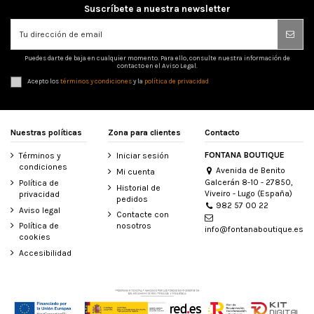
Suscríbete a nuestra newsletter
Puedes darte de baja en cualquier momento. Para ello, consulte nuestra información de
contacto en el Aviso Legal.
Acepto los
términos y condiciones
y la
política de privacidad
Nuestras políticas
Zona para clientes
Contacto
FONTANA BOUTIQUE
Términos y
Iniciar sesión
condiciones
Avenida de Benito
Mi cuenta
Galcerán 8-10 - 27850,
Política de
Historial de
Viveiro - Lugo (España)
privacidad
pedidos
982 57 00 22
Aviso legal
Contacte con
Política de
nosotros
info@fontanaboutique.es
cookies
Accesibilidad