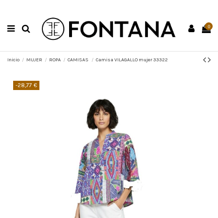
0
Inicio
MUJER
ROPA
CAMISAS
Camisa VILAGALLO mujer 33322
-28,77 €