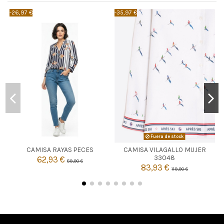
-26,97 €
-35,97 €
-
BLANCO
Fuera de stock
40
CAMISA RAYAS PECES
CAMISA VILAGALLO MUJER

Agotado
33048
62,93 €
89,90 €

83,93 €
Añadir al carrito
119,90 €