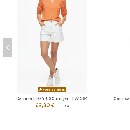
Fuera de stock

Agotado
Camisa LEO Y UGO mujer TEW 564
Camisa
62,30 €
89,00 €