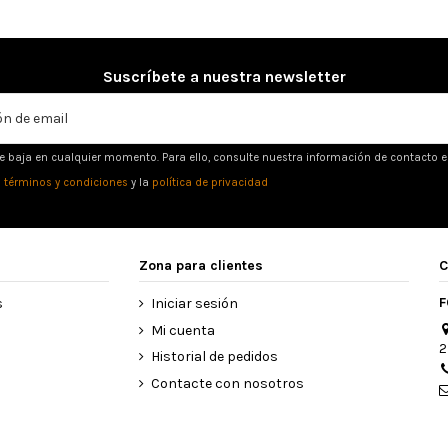
Suscríbete a nuestra newsletter
e baja en cualquier momento. Para ello, consulte nuestra información de contacto en 
s
términos y condiciones
y la
política de privacidad
Zona para clientes
C
F
s
Iniciar sesión
Mi cuenta
2
Historial de pedidos
Contacte con nosotros