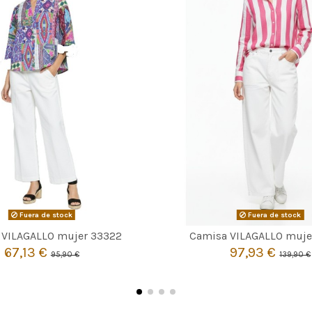
Fuera de stock
Fuera de stock


Agotado
Agotado
 VILAGALLO mujer 33322
Camisa VILAGALLO muje
67,13 €
97,93 €
95,90 €
139,90 €