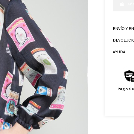
Aña
ENVÍO Y E
DEVOLUCI
AYUDA
Pago S