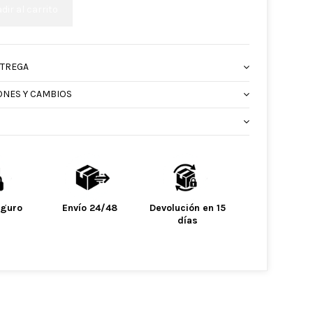
dir al carrito
NTREGA
ONES Y CAMBIOS
eguro
Envío 24/48
Devolución en 15
días