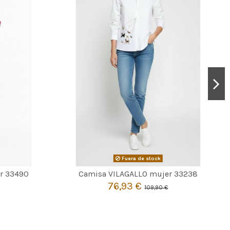
Fuera de stock

Agotado
r 33490
Camisa VILAGALLO mujer 33238
76,93 €
109,90 €