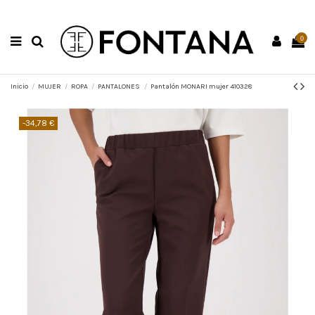
0
Inicio
MUJER
ROPA
PANTALONES
Pantalón MONARI mujer 410328
-34,78 €