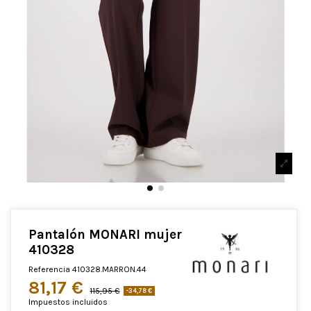
Pantalón MONARI mujer
410328
Referencia
410328.MARRON.44
81,17 €
115,95 €
-34,78 €
Impuestos incluidos