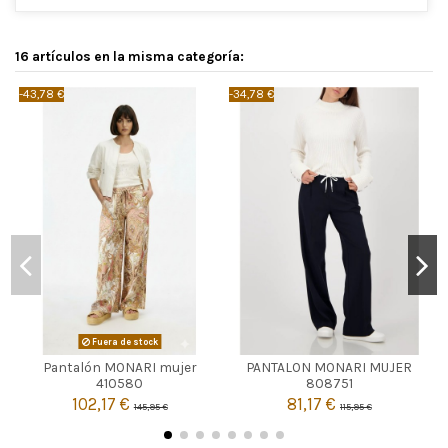
16 artículos en la misma categoría:
-43,78 €
-34,78 €
-
AZUL MARINO
Fuera de stock
Pantalón MONARI mujer
PANTALON MONARI MUJER

38
Agotado
410580
808751
102,17 €
81,17 €
145,95 €
115,95 €

Añadir al carrito