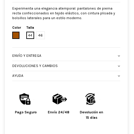
Experimenta una elegancia atemporal: pantalones de pierna
recta confeccionados en tejido elástico, con cintura plisada y
bolsillos laterales para un estilo moderno.
Color
Talla
MARRON
44
46
ENVÍO Y ENTREGA
DEVOLUCIONES Y CAMBIOS
AYUDA
Pago Seguro
Envío 24/48
Devolución en
15 días