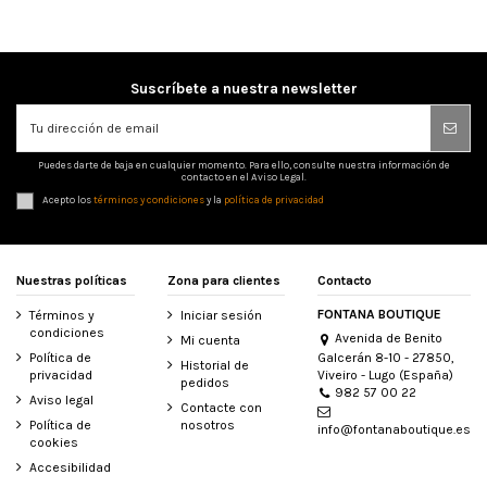
Suscríbete a nuestra newsletter
Puedes darte de baja en cualquier momento. Para ello, consulte nuestra información de
contacto en el Aviso Legal.
Acepto los
términos y condiciones
y la
política de privacidad
Nuestras políticas
Zona para clientes
Contacto
FONTANA BOUTIQUE
Términos y
Iniciar sesión
condiciones
Avenida de Benito
Mi cuenta
Galcerán 8-10 - 27850,
Política de
Historial de
Viveiro - Lugo (España)
privacidad
pedidos
982 57 00 22
Aviso legal
Contacte con
Política de
nosotros
info@fontanaboutique.es
cookies
Accesibilidad