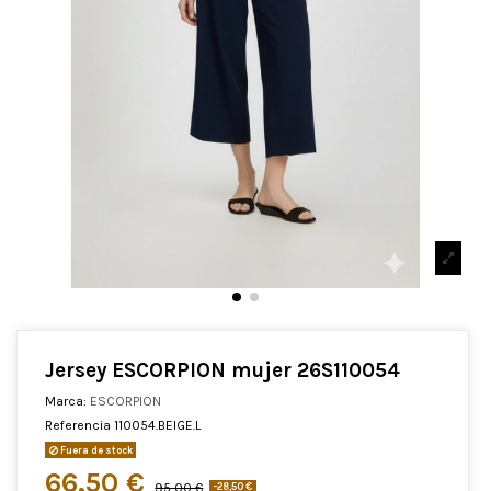
Jersey ESCORPION mujer 26S110054
Marca:
ESCORPION
Referencia
110054.BEIGE.L
Fuera de stock
66,50 €
95,00 €
-28,50 €