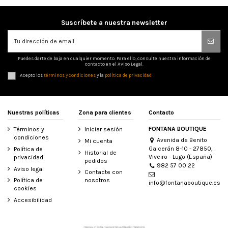
Suscríbete a nuestra newsletter
Puedes darte de baja en cualquier momento. Para ello, consulte nuestra información de
contacto en el Aviso Legal.
Acepto los
términos y condiciones
y la
política de privacidad
Nuestras políticas
Zona para clientes
Contacto
FONTANA BOUTIQUE
Términos y
Iniciar sesión
condiciones
Avenida de Benito
Mi cuenta
Galcerán 8-10 - 27850,
Política de
Historial de
Viveiro - Lugo (España)
privacidad
pedidos
982 57 00 22
Aviso legal
Contacte con
Política de
nosotros
info@fontanaboutique.es
cookies
Accesibilidad