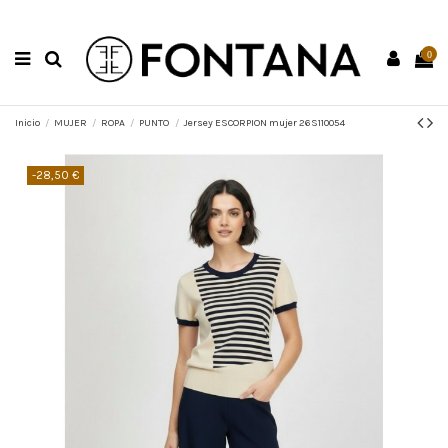
0
Inicio
MUJER
ROPA
PUNTO
Jersey ESCORPION mujer 26S110054
-28,50 €