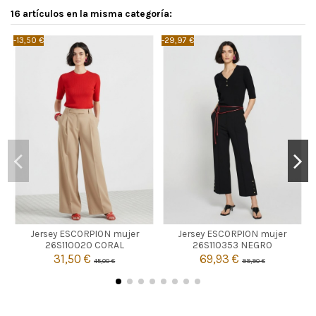
16 artículos en la misma categoría:
-13,50 €
-29,97 €
-
CORAL
NEGRO
Jersey ESCORPION mujer
Jersey ESCORPION mujer
S
M
L
S
M
26S110020 CORAL
26S110353 NEGRO
31,50 €
69,93 €
45,00 €
99,90 €


Añadir al carrito
Añadir al carrito