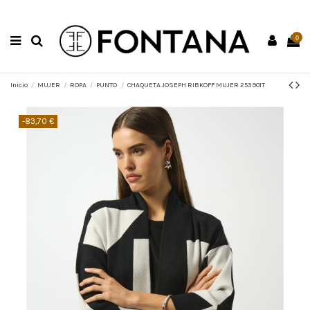
0
Inicio
MUJER
ROPA
PUNTO
CHAQUETA JOSEPH RIBKOFF MUJER 253901T
-83,70 €