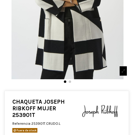
CHAQUETA JOSEPH
RIBKOFF MUJER
253901T
Referencia
253901T.CRUDO.L
Fuera de stock