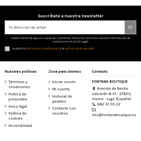
Suscríbete a nuestra newsletter
Puedes darte de baja en cualquier momento. Para ello, consulte nuestra información de
contacto en el Aviso Legal.
Acepto los
términos y condiciones
y la
política de privacidad
Nuestras políticas
Zona para clientes
Contacto
FONTANA BOUTIQUE
Términos y
Iniciar sesión
condiciones
Avenida de Benito
Mi cuenta
Galcerán 8-10 - 27850,
Política de
Historial de
Viveiro - Lugo (España)
privacidad
pedidos
982 57 00 22
Aviso legal
Contacte con
Política de
nosotros
info@fontanaboutique.es
cookies
Accesibilidad