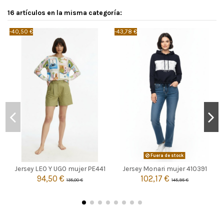
16 artículos en la misma categoría:
-40,50 €
-43,78 €
-
MULTICOLOR
Fuera de stock

3
Agotado
Jersey LEO Y UGO mujer PE441
Jersey Monari mujer 410391
94,50 €
102,17 €
135,00 €
145,95 €

Añadir al carrito