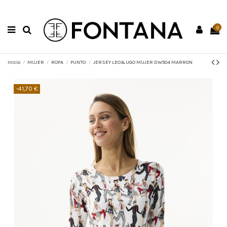
0
Inicio
MUJER
ROPA
PUNTO
JERSEY LEO&UGO MUJER DW504 MARRON
-41,70 €