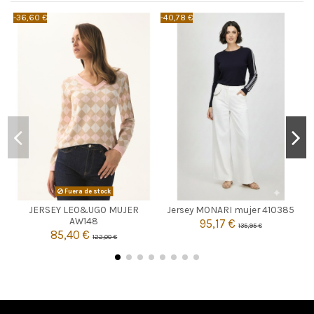
-36,60 €
-40,78 €
-
AZUL MARINO
Fuera de stock
42
JERSEY LEO&UGO MUJER
Jersey MONARI mujer 410385

Agotado
AW148
95,17 €
135,95 €

85,40 €
Añadir al carrito
122,00 €