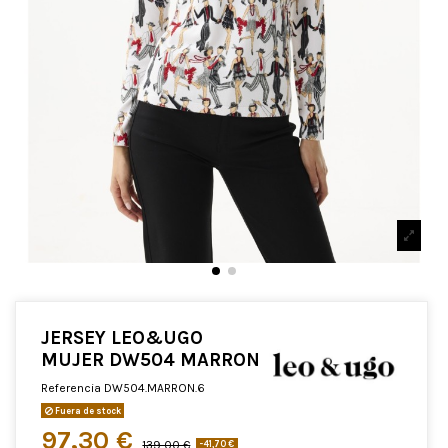
JERSEY LEO&UGO
MUJER DW504 MARRON
Referencia
DW504.MARRON.6
Fuera de stock
97,30 €
139,00 €
-41,70 €