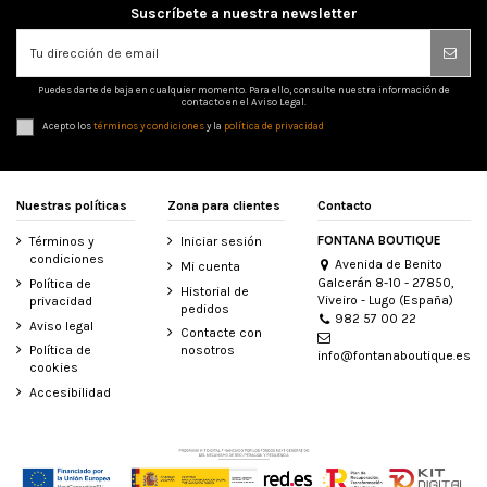
Suscríbete a nuestra newsletter
Puedes darte de baja en cualquier momento. Para ello, consulte nuestra información de
contacto en el Aviso Legal.
Acepto los
términos y condiciones
y la
política de privacidad
Nuestras políticas
Zona para clientes
Contacto
FONTANA BOUTIQUE
Términos y
Iniciar sesión
condiciones
Avenida de Benito
Mi cuenta
Galcerán 8-10 - 27850,
Política de
Historial de
Viveiro - Lugo (España)
privacidad
pedidos
982 57 00 22
Aviso legal
Contacte con
Política de
nosotros
info@fontanaboutique.es
cookies
Accesibilidad