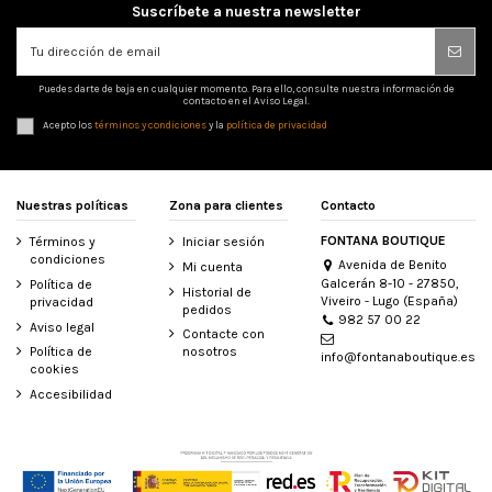
Suscríbete a nuestra newsletter
Puedes darte de baja en cualquier momento. Para ello, consulte nuestra información de
contacto en el Aviso Legal.
Acepto los
términos y condiciones
y la
política de privacidad
Nuestras políticas
Zona para clientes
Contacto
FONTANA BOUTIQUE
Términos y
Iniciar sesión
condiciones
Avenida de Benito
Mi cuenta
Galcerán 8-10 - 27850,
Política de
Historial de
Viveiro - Lugo (España)
privacidad
pedidos
982 57 00 22
Aviso legal
Contacte con
Política de
nosotros
info@fontanaboutique.es
cookies
Accesibilidad