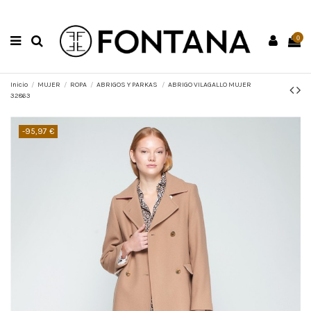
0
Inicio
MUJER
ROPA
ABRIGOS Y PARKAS
ABRIGO VILAGALLO MUJER
32863
-95,97 €