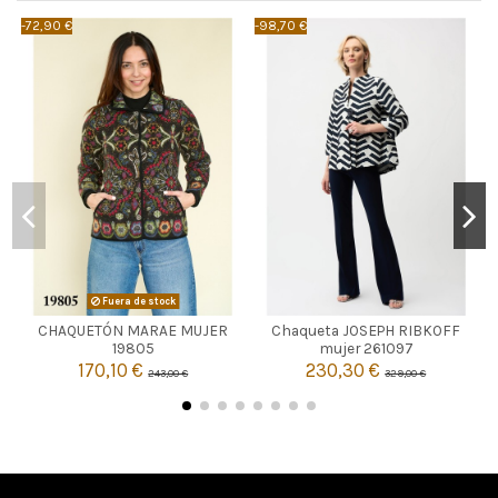
-72,90 €
-98,70 €
-
AZUL MARINO
Fuera de stock
CHAQUETÓN MARAE MUJER
Chaqueta JOSEPH RIBKOFF

48
Agotado
19805
mujer 261097
170,10 €
230,30 €
243,00 €
329,00 €

Añadir al carrito