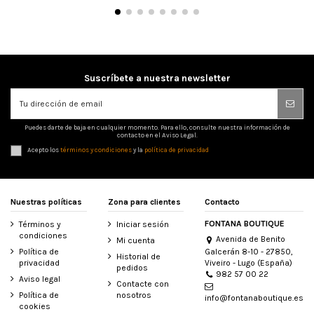
Suscríbete a nuestra newsletter
Puedes darte de baja en cualquier momento. Para ello, consulte nuestra información de
contacto en el Aviso Legal.
Acepto los
términos y condiciones
y la
política de privacidad
Nuestras políticas
Zona para clientes
Contacto
FONTANA BOUTIQUE
Términos y
Iniciar sesión
condiciones
Avenida de Benito
Mi cuenta
Galcerán 8-10 - 27850,
Política de
Historial de
Viveiro - Lugo (España)
privacidad
pedidos
982 57 00 22
Aviso legal
Contacte con
Política de
nosotros
info@fontanaboutique.es
cookies