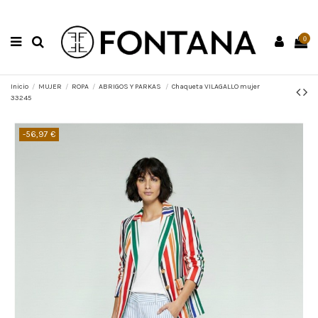
0
Inicio
MUJER
ROPA
ABRIGOS Y PARKAS
Chaqueta VILAGALLO mujer
33245
-56,97 €