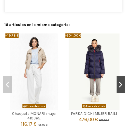
16 artículos en la misma categoría:
-49,78 €
-204,00 €
-
Fuera de stock
Fuera de stock

Agotado
Chaqueta MONARI mujer
PARKA DICHI MUJER RAILI

Agotado
410365.
476,00 €
680,00 €
116,17 €
165,95 €