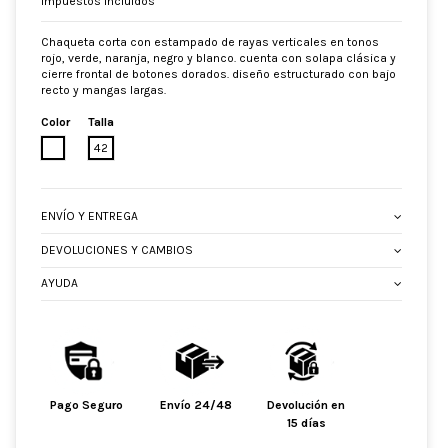
Impuestos incluidos
Chaqueta corta con estampado de rayas verticales en tonos
rojo, verde, naranja, negro y blanco. cuenta con solapa clásica y
cierre frontal de botones dorados. diseño estructurado con bajo
recto y mangas largas.
Color
Talla
MULTICOLOR
42
ENVÍO Y ENTREGA
DEVOLUCIONES Y CAMBIOS
AYUDA
Pago Seguro
Envío 24/48
Devolución en
15 días