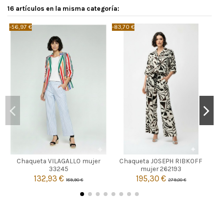
16 artículos en la misma categoría:
-56,97 €
-83,70 €
-
MULTICOLOR
MARRON
Chaqueta VILAGALLO mujer
Chaqueta JOSEPH RIBKOFF
42
40
42
33245
mujer 262193
132,93 €
195,30 €
189,90 €
279,00 €


Añadir al carrito
Añadir al carrito