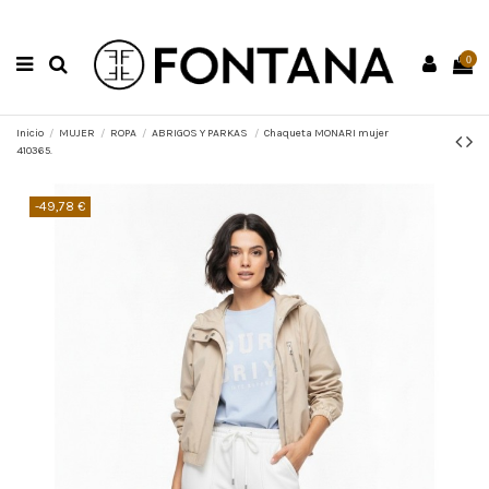
0
Inicio
MUJER
ROPA
ABRIGOS Y PARKAS
Chaqueta MONARI mujer
410365.
-49,78 €