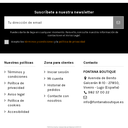
Suscríbete a nuestra newsletter
Puedes darte de baja en cualquier momento. Para ello, consulte nuestra información de
contacto en el Aviso Legal.
Acepto los
términos y condiciones
y la
política de privacidad
Nuestras políticas
Zona para clientes
Contacto
FONTANA BOUTIQUE
Términos y
Iniciar sesión
condiciones
Avenida de Benito
Mi cuenta
Galcerán 8-10 - 27850,
Política de
Historial de
Viveiro - Lugo (España)
privacidad
pedidos
982 57 00 22
Aviso legal
Contacte con
Política de
nosotros
info@fontanaboutique.es
cookies
Accesibilidad