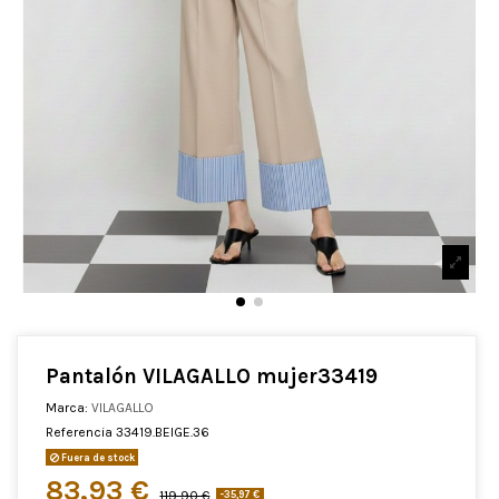
Pantalón VILAGALLO mujer33419
Marca:
VILAGALLO
Referencia
33419.BEIGE.36
Fuera de stock
83,93 €
119,90 €
-35,97 €