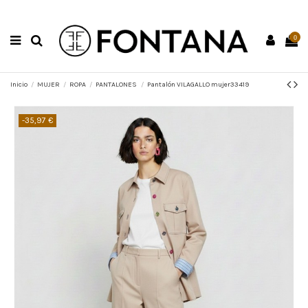
0
Inicio
MUJER
ROPA
PANTALONES
Pantalón VILAGALLO mujer33419
-35,97 €