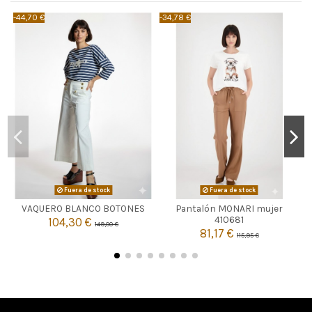
-44,70 €
-34,78 €
-
Fuera de stock
Fuera de stock

Agotado
VAQUERO BLANCO BOTONES
Pantalón MONARI mujer

Agotado
410681
104,30 €
149,00 €
81,17 €
115,95 €