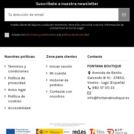
Suscríbete a nuestra newsletter
Puedes darte de baja en cualquier momento. Para ello, consulte nuestra información de
contacto en el Aviso Legal.
Acepto los
términos y condiciones
y la
política de privacidad
Nuestras políticas
Zona para clientes
Contacto
FONTANA BOUTIQUE
Términos y
Iniciar sesión
condiciones
Avenida de Benito
Mi cuenta
Galcerán 8-10 - 27850,
Política de
Historial de
Viveiro - Lugo (España)
privacidad
pedidos
982 57 00 22
Aviso legal
Contacte con
Política de
nosotros
info@fontanaboutique.es
cookies
Accesibilidad