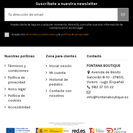
Suscríbete a nuestra newsletter
Puedes darte de baja en cualquier momento. Para ello, consulte nuestra información de
contacto en el Aviso Legal.
Acepto los
términos y condiciones
y la
política de privacidad
Nuestras políticas
Zona para clientes
Contacto
FONTANA BOUTIQUE
Términos y
Iniciar sesión
condiciones
Avenida de Benito
Mi cuenta
Galcerán 8-10 - 27850,
Política de
Historial de
Viveiro - Lugo (España)
privacidad
pedidos
982 57 00 22
Aviso legal
Contacte con
Política de
nosotros
info@fontanaboutique.es
cookies
Accesibilidad