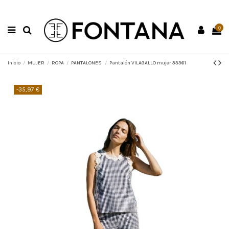
0
Inicio
MUJER
ROPA
PANTALONES
Pantalón VILAGALLO mujer 33361
-35,97 €