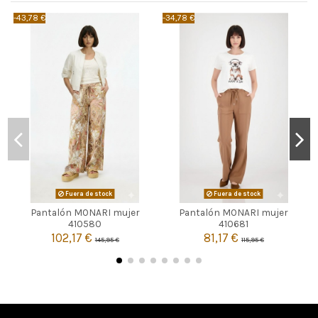
-43,78 €
-34,78 €
-
Fuera de stock
Fuera de stock
Pantalón MONARI mujer
Pantalón MONARI mujer


Agotado
Agotado
410580
410681
102,17 €
81,17 €
145,95 €
115,95 €