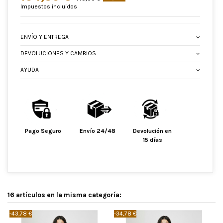
Impuestos incluidos
ENVÍO Y ENTREGA
DEVOLUCIONES Y CAMBIOS
AYUDA
Pago Seguro
Envío 24/48
Devolución en
15 días
16 artículos en la misma categoría:
-43,78 €
-34,78 €
-