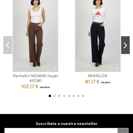
AZUL MARINO
MARRON
44
Pantalón MONARI mujer
PANTALÓN
36
40
42
410361
81,17 €
115,95 €

102,17 €
Añadir al carrito
145,95 €

Añadir al carrito
Suscríbete a nuestra newsletter