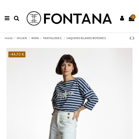
0
Inicio
MUJER
ROPA
PANTALONES
VAQUERO BLANCO BOTONES
-44,70 €