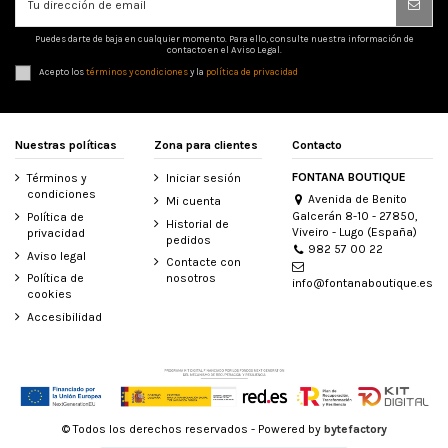
Puedes darte de baja en cualquier momento. Para ello, consulte nuestra información de
contacto en el Aviso Legal.
Acepto los
términos y condiciones
y la
política de privacidad
Nuestras políticas
Zona para clientes
Contacto
FONTANA BOUTIQUE
Términos y
Iniciar sesión
condiciones
Avenida de Benito
Mi cuenta
Galcerán 8-10 - 27850,
Política de
Historial de
Viveiro - Lugo (España)
privacidad
pedidos
982 57 00 22
Aviso legal
Contacte con
Política de
nosotros
info@fontanaboutique.es
cookies
Accesibilidad
© Todos los derechos reservados - Powered by
bytefactory