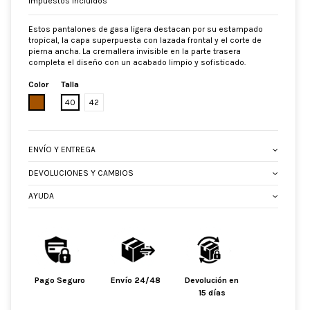
Impuestos incluidos
Estos pantalones de gasa ligera destacan por su estampado
tropical, la capa superpuesta con lazada frontal y el corte de
pierna ancha. La cremallera invisible en la parte trasera
completa el diseño con un acabado limpio y sofisticado.
Color
Talla
MARRON
40
42
ENVÍO Y ENTREGA
DEVOLUCIONES Y CAMBIOS
AYUDA
Pago Seguro
Envío 24/48
Devolución en
15 días