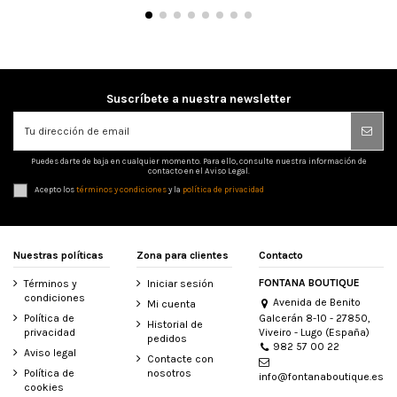
Suscríbete a nuestra newsletter
Puedes darte de baja en cualquier momento. Para ello, consulte nuestra información de
contacto en el Aviso Legal.
Acepto los
términos y condiciones
y la
política de privacidad
Nuestras políticas
Zona para clientes
Contacto
FONTANA BOUTIQUE
Términos y
Iniciar sesión
condiciones
Avenida de Benito
Mi cuenta
Galcerán 8-10 - 27850,
Política de
Historial de
Viveiro - Lugo (España)
privacidad
pedidos
982 57 00 22
Aviso legal
Contacte con
Política de
nosotros
info@fontanaboutique.es
cookies