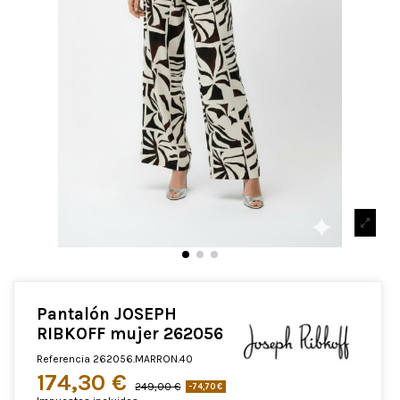
Pantalón JOSEPH
RIBKOFF mujer 262056
Referencia
262056.MARRON.40
174,30 €
249,00 €
-74,70 €