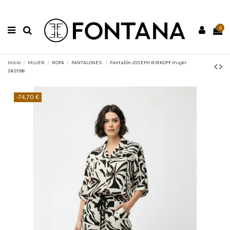
0
Inicio
MUJER
ROPA
PANTALONES
Pantalón JOSEPH RIBKOFF mujer
262056
-74,70 €