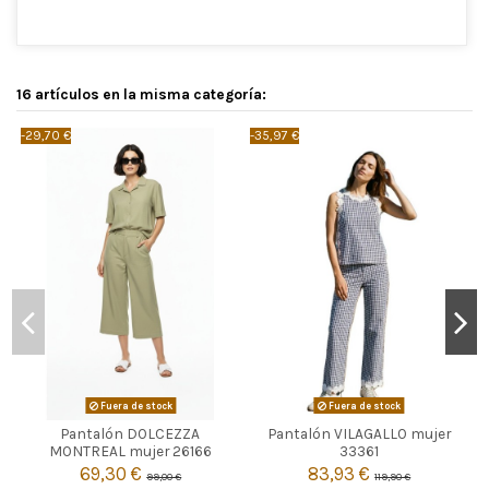
16 artículos en la misma categoría:
-29,70 €
-35,97 €
-
Fuera de stock
Fuera de stock
Pantalón DOLCEZZA
Pantalón VILAGALLO mujer


Agotado
Agotado
MONTREAL mujer 26166
33361
69,30 €
83,93 €
99,00 €
119,90 €