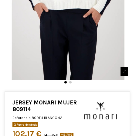
JERSEY MONARI MUJER
809114
Referencia
809114.BLANCO.42
Fuera de stock
102,17 €
145,95 €
-43,78 €