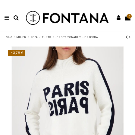
0
Inicio
MUJER
ROPA
PUNTO
JERSEY MONARI MUJER 809114
-43,78 €