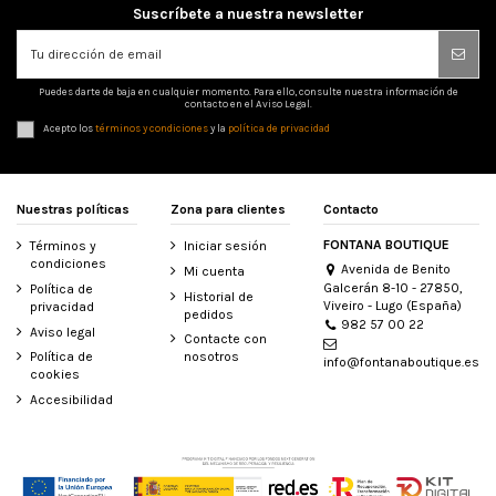
Suscríbete a nuestra newsletter
Puedes darte de baja en cualquier momento. Para ello, consulte nuestra información de
contacto en el Aviso Legal.
Acepto los
términos y condiciones
y la
política de privacidad
Nuestras políticas
Zona para clientes
Contacto
FONTANA BOUTIQUE
Términos y
Iniciar sesión
condiciones
Avenida de Benito
Mi cuenta
Galcerán 8-10 - 27850,
Política de
Historial de
Viveiro - Lugo (España)
privacidad
pedidos
982 57 00 22
Aviso legal
Contacte con
Política de
nosotros
info@fontanaboutique.es
cookies
Accesibilidad