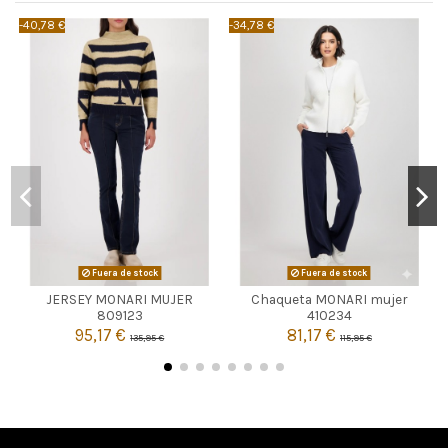
-40,78 €
-34,78 €
-
Fuera de stock
Fuera de stock
JERSEY MONARI MUJER
Chaqueta MONARI mujer


Agotado
Agotado
809123
410234
95,17 €
81,17 €
135,95 €
115,95 €