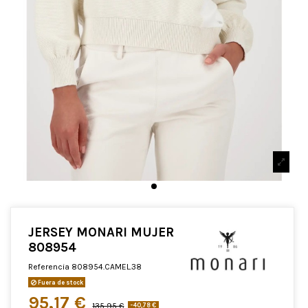
JERSEY MONARI MUJER
808954
Referencia
808954.CAMEL.38
Fuera de stock
95,17 €
135,95 €
-40,78 €