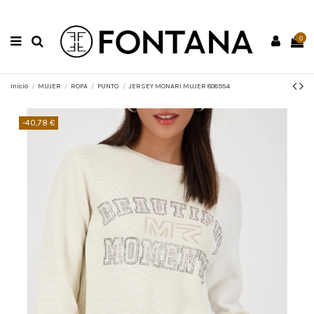
0
Inicio
MUJER
ROPA
PUNTO
JERSEY MONARI MUJER 808954
-40,78 €