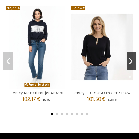
-43,78 €
-43,50 €
-
NEGRO
Fuera de stock

3
Agotado
Jersey Monari mujer 410391
Jersey LEO Y UGO mujer KE082
102,17 €
101,50 €
145,95 €
145,00 €

Añadir al carrito