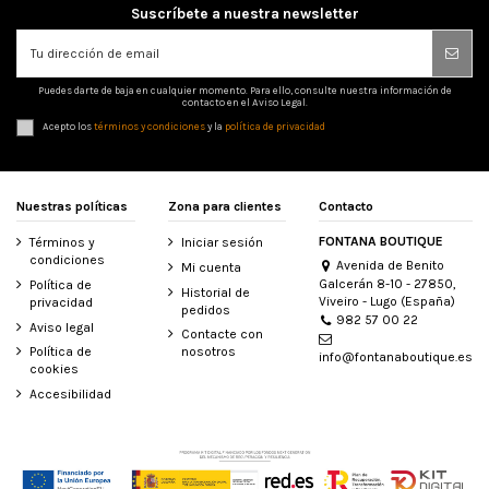
Suscríbete a nuestra newsletter
Puedes darte de baja en cualquier momento. Para ello, consulte nuestra información de
contacto en el Aviso Legal.
Acepto los
términos y condiciones
y la
política de privacidad
Nuestras políticas
Zona para clientes
Contacto
FONTANA BOUTIQUE
Términos y
Iniciar sesión
condiciones
Avenida de Benito
Mi cuenta
Galcerán 8-10 - 27850,
Política de
Historial de
Viveiro - Lugo (España)
privacidad
pedidos
982 57 00 22
Aviso legal
Contacte con
Política de
nosotros
info@fontanaboutique.es
cookies
Accesibilidad