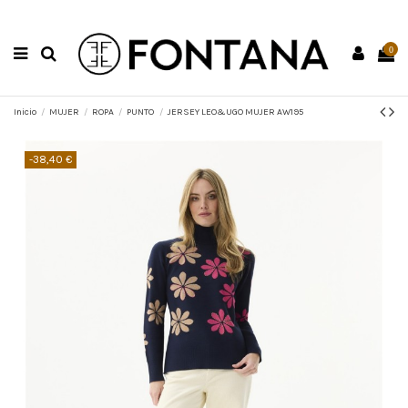
0
Inicio
MUJER
ROPA
PUNTO
JERSEY LEO&UGO MUJER AW195
-38,40 €