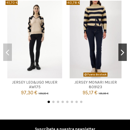
-41,70 €
-40,78 €
-
NEGRO
Fuera de stock
JERSEY LEO&UGO MUJER
JERSEY MONARI MUJER

4
Agotado
AW175
809123
97,30 €
95,17 €
139,00 €
135,95 €

Añadir al carrito
Suscríbete a nuestra newsletter