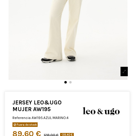
JERSEY LEO&UGO
MUJER AW195
Referencia
AW195.AZUL MARINO.4
Fuera de stock
89,60 €
128,00 €
-38,40 €