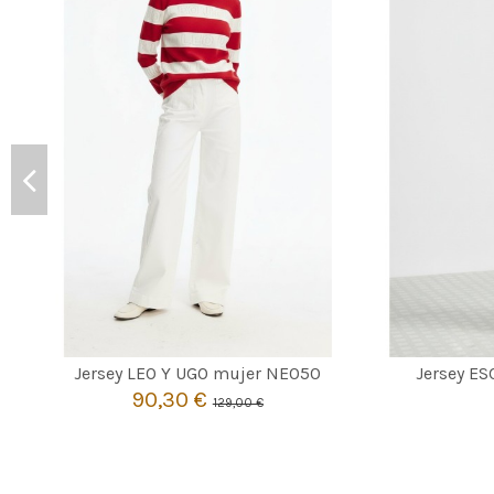
CRUDO
2
Jersey LEO Y UGO mujer NE050
Jersey E
90,30 €
129,00 €

Añadir al carrito