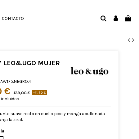
CONTACTO
Y LEO&UGO MUJER
AW175.NEGRO.4
0 €
139,00 €
-41,70 €
incluidos
punto suave recto en cuello pico y manga abullonada
nja lateral.
lla