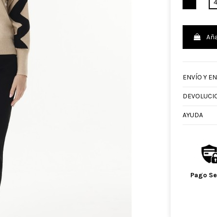
NEGRO
Aña
ENVÍO Y E
DEVOLUCI
AYUDA
Pago S