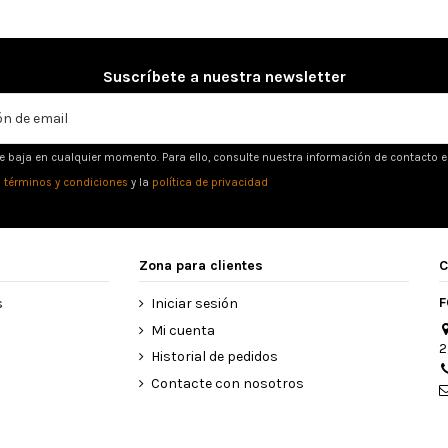
Suscríbete a nuestra newsletter
e baja en cualquier momento. Para ello, consulte nuestra información de contacto en 
s
términos y condiciones
y la
política de privacidad
Zona para clientes
C
F
s
Iniciar sesión
Mi cuenta
2
Historial de pedidos
Contacte con nosotros