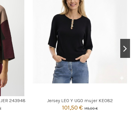
NEGRO
3
UJER 243948
Jersey LEO Y UGO mujer KE082
101,50 €
€
145,00 €

Añadir al carrito