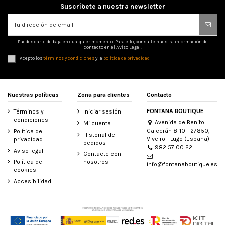
Suscríbete a nuestra newsletter
Puedes darte de baja en cualquier momento. Para ello, consulte nuestra información de
contacto en el Aviso Legal.
Acepto los
términos y condiciones
y la
política de privacidad
Nuestras políticas
Zona para clientes
Contacto
FONTANA BOUTIQUE
Términos y
Iniciar sesión
condiciones
Avenida de Benito
Mi cuenta
Galcerán 8-10 - 27850,
Política de
Historial de
Viveiro - Lugo (España)
privacidad
pedidos
982 57 00 22
Aviso legal
Contacte con
Política de
nosotros
info@fontanaboutique.es
cookies
Accesibilidad