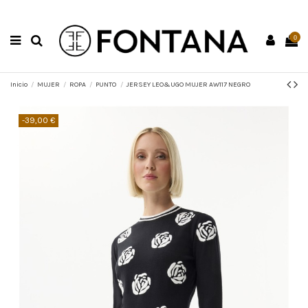
0
Inicio
MUJER
ROPA
PUNTO
JERSEY LEO&UGO MUJER AW117 NEGRO
-39,00 €