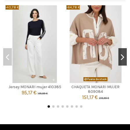
-40,78 €
-64,78 €
-
AZUL MARINO
Fuera de stock
42
Jersey MONARI mujer 410385
CHAQUETA MONARI MUJER

Agotado
809084
95,17 €
135,95 €

151,17 €
Añadir al carrito
215,95 €