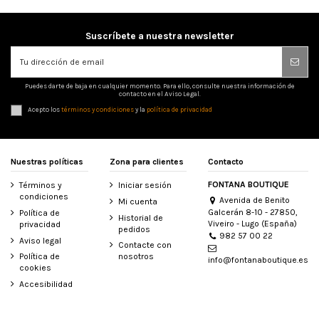
Suscríbete a nuestra newsletter
Puedes darte de baja en cualquier momento. Para ello, consulte nuestra información de
contacto en el Aviso Legal.
Acepto los
términos y condiciones
y la
política de privacidad
Nuestras políticas
Zona para clientes
Contacto
FONTANA BOUTIQUE
Términos y
Iniciar sesión
condiciones
Avenida de Benito
Mi cuenta
Galcerán 8-10 - 27850,
Política de
Historial de
Viveiro - Lugo (España)
privacidad
pedidos
982 57 00 22
Aviso legal
Contacte con
Política de
nosotros
info@fontanaboutique.es
cookies
Accesibilidad