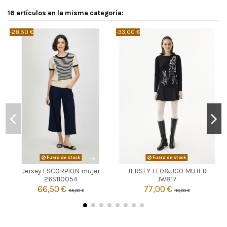
16 artículos en la misma categoría:
-28,50 €
-33,00 €
-
Fuera de stock
Fuera de stock
Jersey ESCORPION mujer
JERSEY LEO&UGO MUJER


Agotado
Agotado
26S110054
JW817
66,50 €
77,00 €
95,00 €
110,00 €