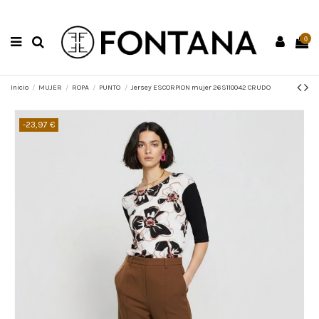
0
Inicio
MUJER
ROPA
PUNTO
Jersey ESCORPION mujer 26S110042 CRUDO
-23,97 €