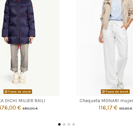
Fuera de stock
Fuera de stock


Agotado
Agotado
A DICHI MUJER RAILI
Chaqueta MONARI mujer
476,00 €
116,17 €
680,00 €
165,95 €