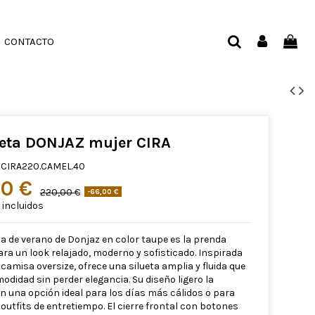
CONTACTO
eta DONJAZ mujer CIRA
CIRA220.CAMEL.40
00 €
220,00 €
-66,00 €
incluidos
a de verano de Donjaz en color taupe es la prenda
ara un look relajado, moderno y sofisticado. Inspirada
o camisa oversize, ofrece una silueta amplia y fluida que
odidad sin perder elegancia. Su diseño ligero la
en una opción ideal para los días más cálidos o para
outfits de entretiempo. El cierre frontal con botones