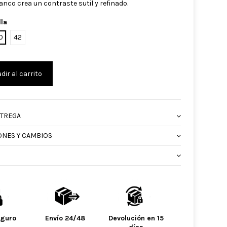
anco crea un contraste sutil y refinado.
lla
0
42
dir al carrito
NTREGA
ONES Y CAMBIOS
eguro
Envío 24/48
Devolución en 15