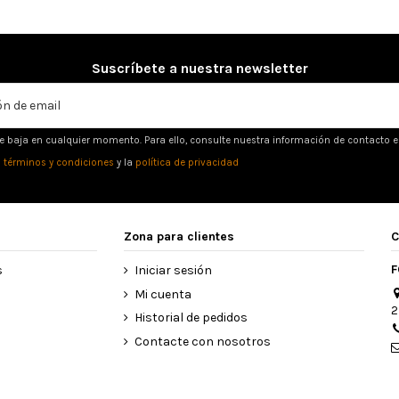
Suscríbete a nuestra newsletter
e baja en cualquier momento. Para ello, consulte nuestra información de contacto en 
s
términos y condiciones
y la
política de privacidad
Zona para clientes
C
F
s
Iniciar sesión
Mi cuenta
2
Historial de pedidos
Contacte con nosotros