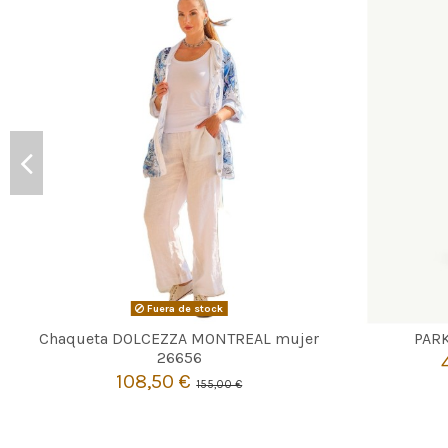
Fuera de stock
Chaqueta DOLCEZZA MONTREAL mujer
PARK

Agotado
26656
108,50 €
155,00 €