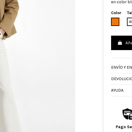
en color bl
Color
Ta
CAMEL
4
Aña
ENVÍO Y E
DEVOLUCI
AYUDA
Pago S