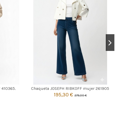
CRUDO
S
 410365.
Chaqueta JOSEPH RIBKOFF mujer 261905
195,30 €
279,00 €

Añadir al carrito