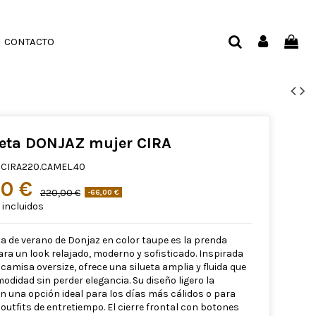
CONTACTO
eta DONJAZ mujer CIRA
CIRA220.CAMEL.40
00 €
220,00 €
-66,00 €
incluidos
a de verano de Donjaz en color taupe es la prenda
ara un look relajado, moderno y sofisticado. Inspirada
o camisa oversize, ofrece una silueta amplia y fluida que
odidad sin perder elegancia. Su diseño ligero la
en una opción ideal para los días más cálidos o para
outfits de entretiempo. El cierre frontal con botones