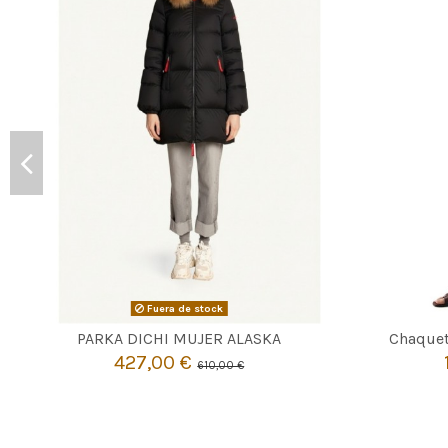
Fuera de stock

Agotado
PARKA DICHI MUJER ALASKA
Chaque
427,00 €
610,00 €