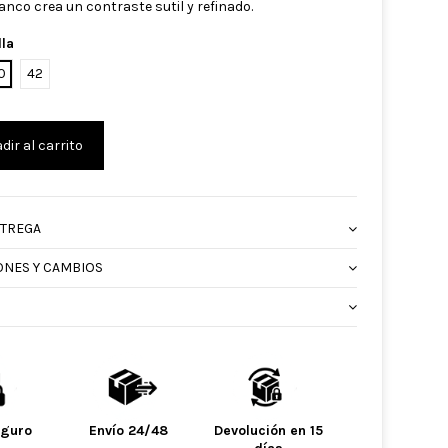
anco crea un contraste sutil y refinado.
lla
0
42
dir al carrito
NTREGA
ONES Y CAMBIOS
eguro
Envío 24/48
Devolución en 15