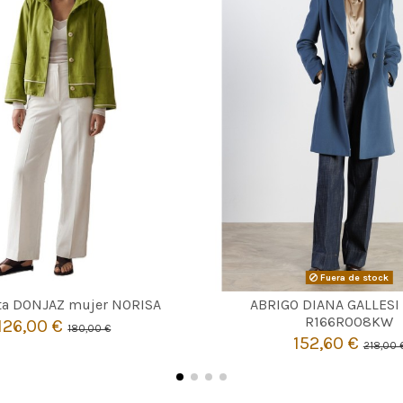
VERDE LIMA
Fuera de stock
42
44
ta DONJAZ mujer NORISA
ABRIGO DIANA GALLESI

Agotado
R166R008KW
126,00 €
180,00 €

Añadir al carrito
152,60 €
218,00 