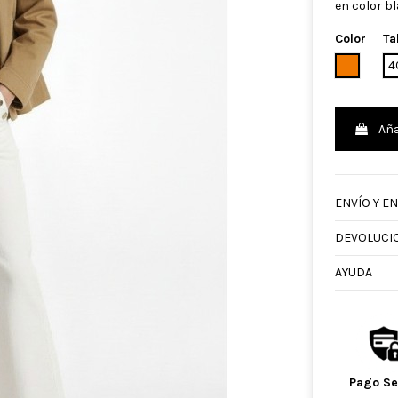
en color bl
Color
Ta
CAMEL
4
Aña
ENVÍO Y E
DEVOLUCI
AYUDA
Pago S