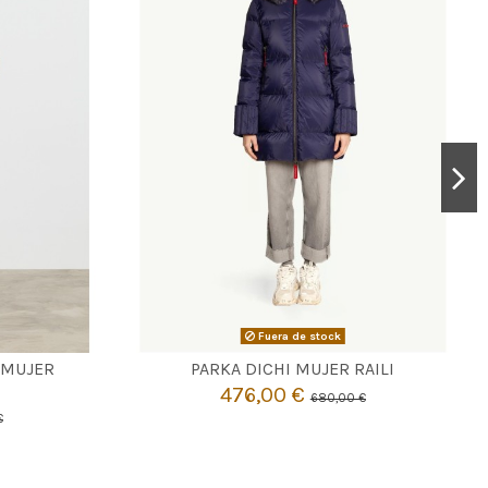
Fuera de stock

Agotado
 MUJER
PARKA DICHI MUJER RAILI
476,00 €
680,00 €
€