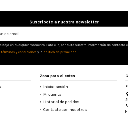
Suscríbete a nuestra newsletter
e baja en cualquier momento. Para ello, consulte nuestra información de contacto en 
s
términos y condiciones
y la
política de privacidad
Zona para clientes
C
F
s
Iniciar sesión
Mi cuenta
2
Historial de pedidos
Contacte con nosotros