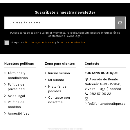
Suscríbete a nuestra newsletter
Puedes darte de baja en cualquier momento. Para ello, consulte nuestra información de
contacto en el Aviso Legal.
Acepto los
términos y condiciones
y la
política de privacidad
Nuestras políticas
Zona para clientes
Contacto
FONTANA BOUTIQUE
Términos y
Iniciar sesión
condiciones
Avenida de Benito
Mi cuenta
Galcerán 8-10 - 27850,
Política de
Historial de
Viveiro - Lugo (España)
privacidad
pedidos
982 57 00 22
Aviso legal
Contacte con
Política de
nosotros
info@fontanaboutique.es
cookies
Accesibilidad