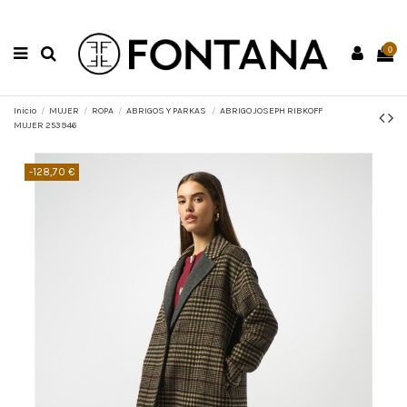
0
Inicio
MUJER
ROPA
ABRIGOS Y PARKAS
ABRIGO JOSEPH RIBKOFF
MUJER 253946
-128,70 €