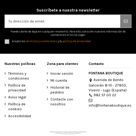
Suscríbete a nuestra newsletter
Puedes darte de baja en cualquier momento. Para ello, consulte nuestra información de
contacto en el Aviso Legal.
Acepto los
términos y condiciones
y la
política de privacidad
Nuestras políticas
Zona para clientes
Contacto
FONTANA BOUTIQUE
Términos y
Iniciar sesión
condiciones
Avenida de Benito
Mi cuenta
Galcerán 8-10 - 27850,
Política de
Historial de
Viveiro - Lugo (España)
privacidad
pedidos
982 57 00 22
Aviso legal
Contacte con
Política de
nosotros
info@fontanaboutique.es
cookies
Accesibilidad