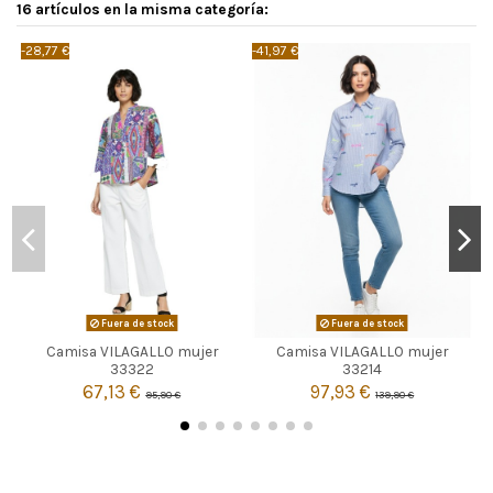
16 artículos en la misma categoría:
-28,77 €
-41,97 €
-
Fuera de stock
Fuera de stock
Camisa VILAGALLO mujer
Camisa VILAGALLO mujer


Agotado
Agotado
33322
33214
67,13 €
97,93 €
95,90 €
139,90 €