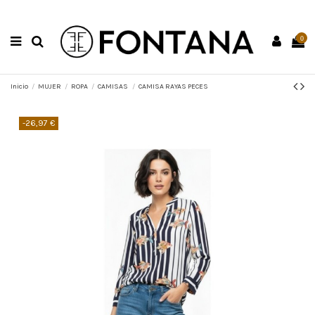
0
Inicio
MUJER
ROPA
CAMISAS
CAMISA RAYAS PECES
-26,97 €