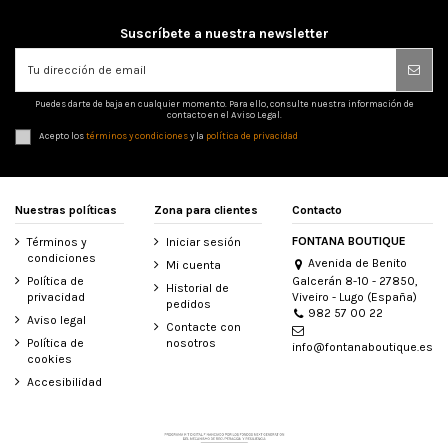
Suscríbete a nuestra newsletter
Puedes darte de baja en cualquier momento. Para ello, consulte nuestra información de
contacto en el Aviso Legal.
Acepto los
términos y condiciones
y la
política de privacidad
Nuestras políticas
Zona para clientes
Contacto
FONTANA BOUTIQUE
Términos y
Iniciar sesión
condiciones
Avenida de Benito
Mi cuenta
Galcerán 8-10 - 27850,
Política de
Historial de
Viveiro - Lugo (España)
privacidad
pedidos
982 57 00 22
Aviso legal
Contacte con
Política de
nosotros
info@fontanaboutique.es
cookies
Accesibilidad