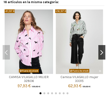
16 artículos en la misma categoría:
-41,97 €
-26,97 €
-
Fuera de stock
Fuera de stock
CAMISA VILAGALLO MUJER
Camisa VILAGALLO mujer


Agotado
Agotado
32806
33315
97,93 €
62,93 €
139,90 €
89,90 €