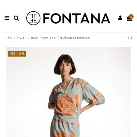
0
Inicio
MUJER
ROPA
CAMISAS
BLUSON ESTAMPADO
-59,40 €