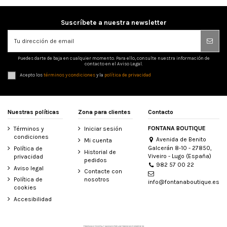
Suscríbete a nuestra newsletter
Puedes darte de baja en cualquier momento. Para ello, consulte nuestra información de
contacto en el Aviso Legal.
Acepto los
términos y condiciones
y la
política de privacidad
Nuestras políticas
Zona para clientes
Contacto
FONTANA BOUTIQUE
Términos y
Iniciar sesión
condiciones
Avenida de Benito
Mi cuenta
Galcerán 8-10 - 27850,
Política de
Historial de
Viveiro - Lugo (España)
privacidad
pedidos
982 57 00 22
Aviso legal
Contacte con
Política de
nosotros
info@fontanaboutique.es
cookies
Accesibilidad