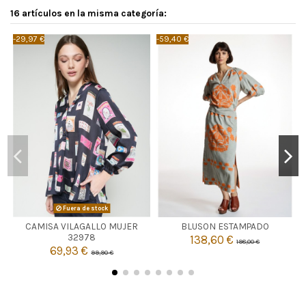
16 artículos en la misma categoría:
-29,97 €
-59,40 €
-
TOPO
Fuera de stock
44
CAMISA VILAGALLO MUJER
BLUSON ESTAMPADO

Agotado
32978
138,60 €
198,00 €

69,93 €
Añadir al carrito
99,90 €