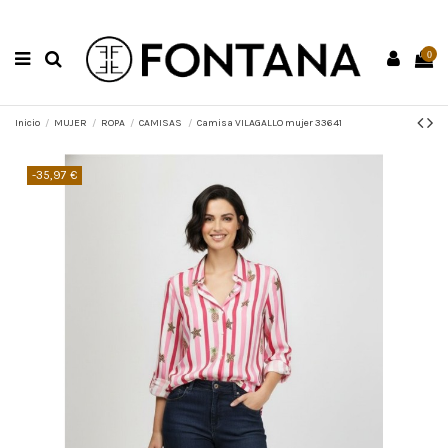
0
Inicio
MUJER
ROPA
CAMISAS
Camisa VILAGALLO mujer 33641
-35,97 €