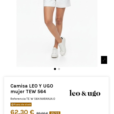
Camisa LEO Y UGO
mujer TEW 564
Referencia
TE W 564.NARANJA.0
Fuera de stock
62,30 €
89,00 €
-26,70 €