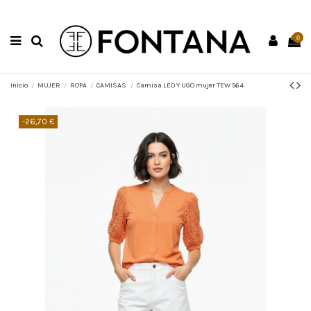
0
Inicio
MUJER
ROPA
CAMISAS
Camisa LEO Y UGO mujer TEW 564
-26,70 €