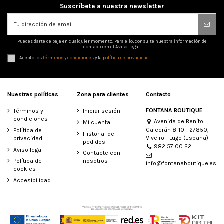
Suscríbete a nuestra newsletter
Puedes darte de baja en cualquier momento. Para ello, consulte nuestra información de
contacto en el Aviso Legal.
Acepto los
términos y condiciones
y la
política de privacidad
Nuestras políticas
Zona para clientes
Contacto
FONTANA BOUTIQUE
Términos y
Iniciar sesión
condiciones
Avenida de Benito
Mi cuenta
Galcerán 8-10 - 27850,
Política de
Historial de
Viveiro - Lugo (España)
privacidad
pedidos
982 57 00 22
Aviso legal
Contacte con
Política de
nosotros
info@fontanaboutique.es
cookies
Accesibilidad