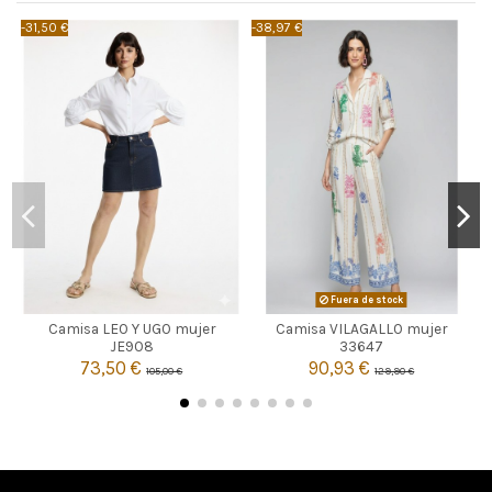
-31,50 €
-38,97 €
-
BLANCO
Fuera de stock
Camisa LEO Y UGO mujer
Camisa VILAGALLO mujer

4
Agotado
JE908
33647
73,50 €
90,93 €
105,00 €
129,90 €

Añadir al carrito