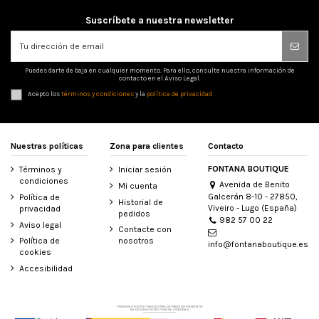
Suscríbete a nuestra newsletter
Puedes darte de baja en cualquier momento. Para ello, consulte nuestra información de
contacto en el Aviso Legal.
Acepto los
términos y condiciones
y la
política de privacidad
Nuestras políticas
Zona para clientes
Contacto
FONTANA BOUTIQUE
Términos y
Iniciar sesión
condiciones
Avenida de Benito
Mi cuenta
Galcerán 8-10 - 27850,
Política de
Historial de
Viveiro - Lugo (España)
privacidad
pedidos
982 57 00 22
Aviso legal
Contacte con
Política de
nosotros
info@fontanaboutique.es
cookies
Accesibilidad