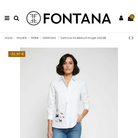
0
Inicio
MUJER
ROPA
CAMISAS
Camisa VILAGALLO mujer 33238
-32,97 €