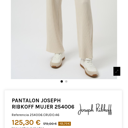
PANTALON JOSEPH
RIBKOFF MUJER 254006
Referencia
254006.CRUDO.46
125,30 €
179,00 €
-53,70 €