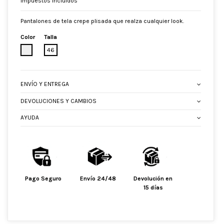
Impuestos incluidos
Pantalones de tela crepe plisada que realza cualquier look.
Color
Talla
CRUDO
46
ENVÍO Y ENTREGA
DEVOLUCIONES Y CAMBIOS
AYUDA
Pago Seguro
Envío 24/48
Devolución en
15 días