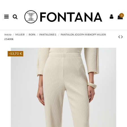
0
Inicio
MUJER
ROPA
PANTALONES
PANTALON JOSEPH RIBKOFF MUJER
254006
-53,70 €