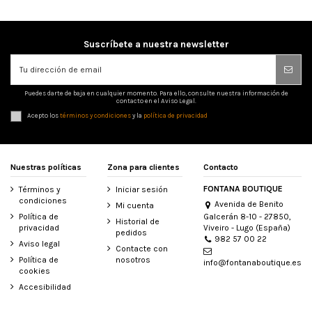
Suscríbete a nuestra newsletter
Puedes darte de baja en cualquier momento. Para ello, consulte nuestra información de
contacto en el Aviso Legal.
Acepto los
términos y condiciones
y la
política de privacidad
Nuestras políticas
Zona para clientes
Contacto
FONTANA BOUTIQUE
Términos y
Iniciar sesión
condiciones
Avenida de Benito
Mi cuenta
Galcerán 8-10 - 27850,
Política de
Historial de
Viveiro - Lugo (España)
privacidad
pedidos
982 57 00 22
Aviso legal
Contacte con
Política de
nosotros
info@fontanaboutique.es
cookies
Accesibilidad