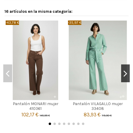
16 artículos en la misma categoría:
-43,78 €
-35,97 €
-
MARRON
CRUDO
Pantalón MONARI mujer
Pantalón VILAGALLO mujer
36
40
42
42
410361
33408
102,17 €
83,93 €
145,95 €
119,90 €


Añadir al carrito
Añadir al carrito