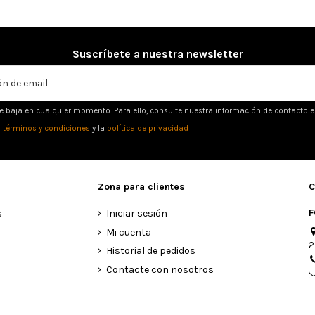
Suscríbete a nuestra newsletter
e baja en cualquier momento. Para ello, consulte nuestra información de contacto en 
s
términos y condiciones
y la
política de privacidad
Zona para clientes
C
F
s
Iniciar sesión
Mi cuenta
2
Historial de pedidos
Contacte con nosotros