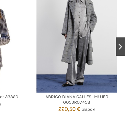
GRIS
er 33360
ABRIGO DIANA GALLESI MUJER
44
46
0053R07458
€
220,50 €
315,00 €

Añadir al carrito