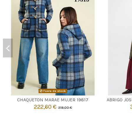
Fuera de stock

Agotado
CHAQUETON MARAE MUJER 19817
ABRIGO JOS
222,60 €
318,00 €