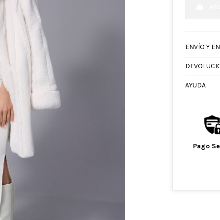
Aña
ENVÍO Y E
DEVOLUCI
AYUDA
Pago S