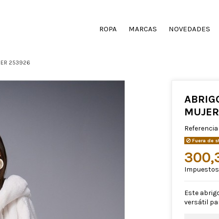
ROPA
MARCAS
NOVEDADES
JER 253926
ABRIG
MUJER
Referencia
Fuera de s
300,
Impuestos 
Este abrigo
versátil pa