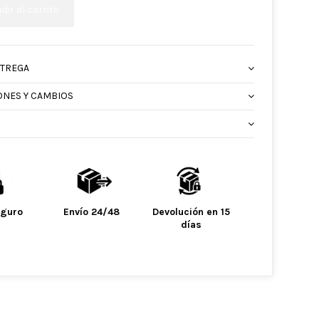
dir al carrito
NTREGA
ONES Y CAMBIOS
eguro
Envío 24/48
Devolución en 15
días