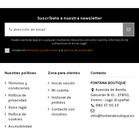
Suscríbete a nuestra newsletter
Puedes darte de baja en cualquier momento. Para ello, consulte nuestra información de
contacto en el Aviso Legal.
Acepto los
términos y condiciones
y la
política de privacidad
Nuestras políticas
Zona para clientes
Contacto
FONTANA BOUTIQUE
Términos y
Iniciar sesión
condiciones
Avenida de Benito
Mi cuenta
Galcerán 8-10 - 27850,
Política de
Historial de
Viveiro - Lugo (España)
privacidad
pedidos
982 57 00 22
Aviso legal
Contacte con
Política de
nosotros
info@fontanaboutique.es
cookies
Accesibilidad