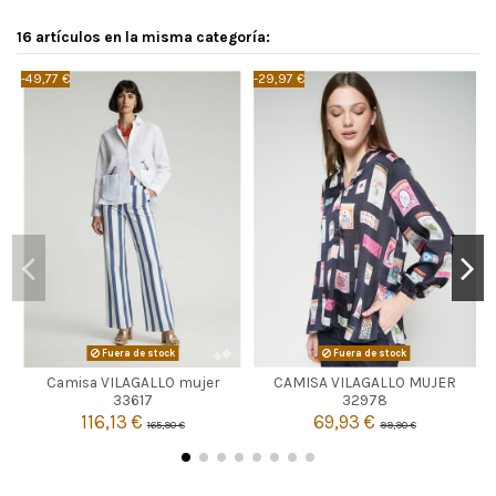
16 artículos en la misma categoría:
-49,77 €
-29,97 €
-
Fuera de stock
Fuera de stock
Camisa VILAGALLO mujer
CAMISA VILAGALLO MUJER


Agotado
Agotado
33617
32978
116,13 €
69,93 €
165,90 €
99,90 €