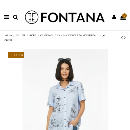
0
Inicio
MUJER
ROPA
CAMISAS
Camisa DOLCEZZA MONTREAL mujer
26153
-29,70 €